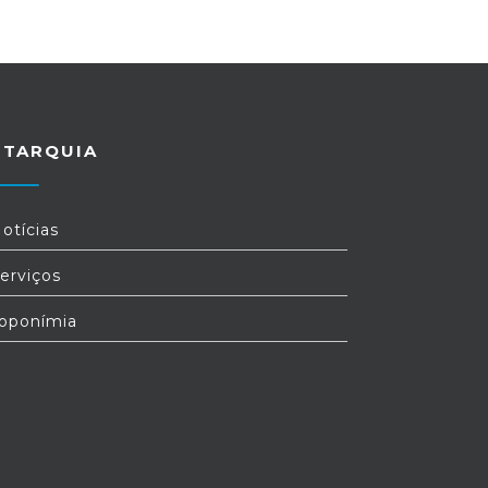
UTARQUIA
otícias
erviços
oponímia