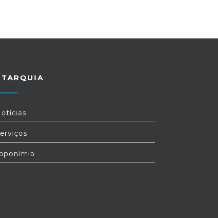
UTARQUIA
otícias
erviços
oponímia