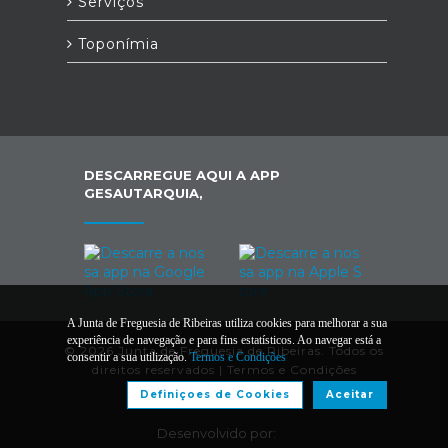
Serviços
Toponímia
DESCARREGUE AQUI A APP
GESAUTARQUIA,
A Junta de Freguesia de Ribeiras utiliza cookies para melhorar a sua
experiência de navegação e para fins estatísticos. Ao navegar está a
© 2026 Junta de Freguesia de Ribeiras. Todos os
consentir a sua utilização.
Termos e Condições
direitos reservados |
Termos e Condições
Definiçoes de Cookies
Aceitar
Desenvolvido por: