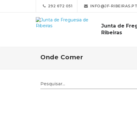
292 672 051
INFO@JF-RIBEIRAS.P
Junta de Fre
Ribeiras
Onde Comer