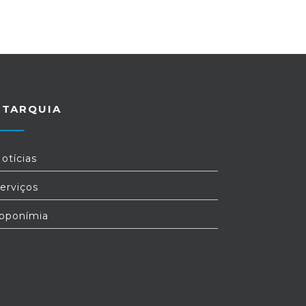
UTARQUIA
otícias
erviços
oponímia