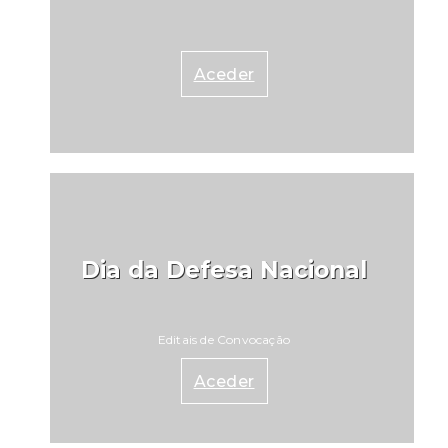
Programas de Apoio ao Associativismo Jovem.
Para tal, é requisito importante proceder ao
registo da entidade e do seu representante legal
Aceder
no Registo Único IPDJ, caso ainda não tenha
havido lugar a registo. Fonte: IPDJ
Dia da Defesa Nacional
Editais de Convocação
Aceder