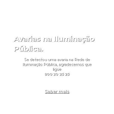
Avarias na Iluminação
Pública.
Se detectou uma avaria na Rede de
Iluminação Pública, agradecemos que
ligue
800 20 25 25
Saber mais