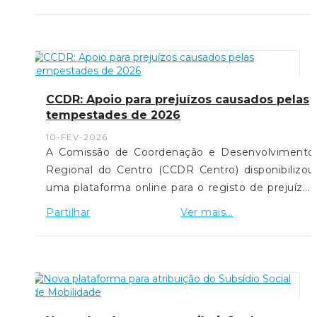
Montenegro anunciou o aumento da
comparticipação de 15 para 25 euros durante os
próximos três meses, justificando a medida com o
impacto da guerra no Médio Oriente.
CCDR: Apoio para prejuízos causados pelas
tempestades de 2026
10-FEV-2026
A Comissão de Coordenação e Desenvolvimento
Regional do Centro (CCDR Centro) disponibilizou
uma plataforma online para o registo de prejuízos
resultantes das tempestades de 2026 que
Partilhar
Ver mais...
afetaram vários concelhos da Região Centro.O
portal destina-se a cidadãos, empresas,
agricultores e municípios, permitindo a sinalização
de danos em habitações, atividades económicas,
explorações agrícolas e infraestruturas públicas,
com vista ao acesso a apoios técnicos e