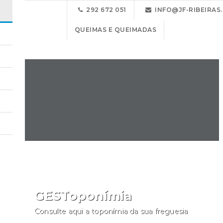
292 672 051
INFO@JF-RIBEIRAS
Junta de Freguesia de Ribeiras
QUEIMAS E QUEIMADAS
GESToponímia
Consulte aqui a toponímia da sua freguesia