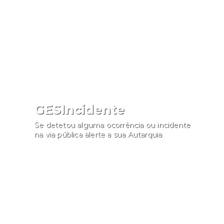
Consultar
GESIncidente
Se detetou alguma ocorrência ou incidente
na via pública alerte a sua Autarquia
Participar