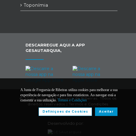
Toponímia
DESCARREGUE AQUI A APP
GESAUTARQUIA,
A Junta de Freguesia de Ribeiras utiliza cookies para melhorar a sua
experiência de navegação e para fins estatísticos. Ao navegar está a
© 2026 Junta de Freguesia de Ribeiras. Todos os
consentir a sua utilização.
Termos e Condições
direitos reservados |
Termos e Condições
Definiçoes de Cookies
Aceitar
Desenvolvido por: